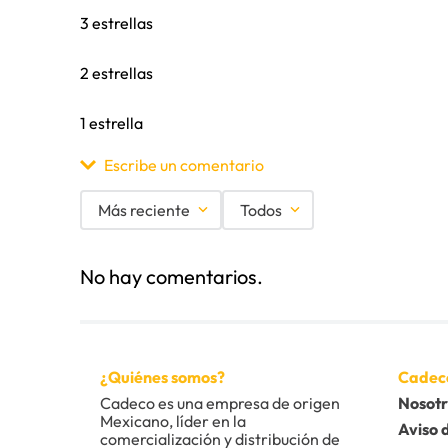
3 estrellas
2 estrellas
1 estrella
Escribe un comentario
Más reciente
Todos
Agregar comentario
No hay comentarios.
Título
Califica el producto de 1 a 5 estrellas
¿Quiénes somos?
Cadec
★
★
★
★
★
Cadeco es una empresa de origen 
Nosotr
Mexicano, líder en la 
Tu nombre
Aviso 
comercialización y distribución de 