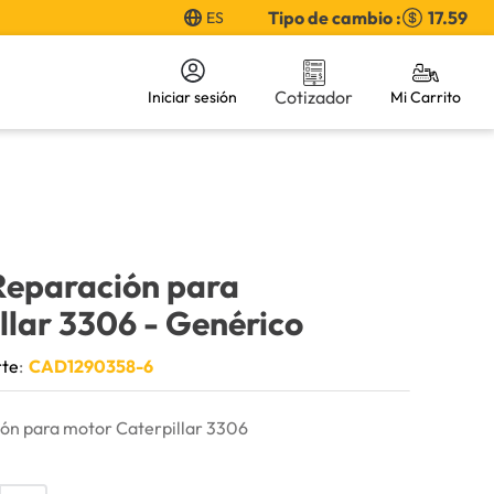
Tipo de cambio :
17.59
ES
Cotizador
Iniciar sesión
Reparación para
llar 3306
- Genérico
rte
:
CAD1290358-6
ión para motor Caterpillar 3306