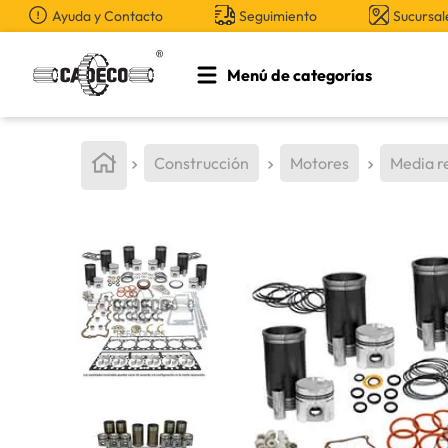
Ayuda y Contacto
Seguimiento
Sucursal
Menú de categorías
TÉRMINOS MÁS BUSCADOS
1
.
retroexcavadora
Construcción
Motores
Media r
2
.
aceite
3
.
llanta
4
.
bomba hidraulica
5
.
cucharon
6
.
puntas
7
.
pintura
8
.
anticongelante
9
.
herramienta