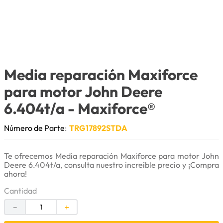
9
.
bomba
10
.
rin
Media reparación Maxiforce
para motor John Deere
6.404t/a
- Maxiforce®
Número de Parte
:
TRG17892STDA
Te ofrecemos Media reparación Maxiforce para motor John
Deere 6.404t/a, consulta nuestro increíble precio y ¡Compra
ahora!
Cantidad
－
＋