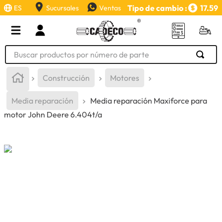
Tipo de cambio :
17.59
ES
Sucursales
Ventas
Buscar productos por número de parte
TÉRMINOS MÁS BUSCADOS
Construcción
Motores
1
.
retroexcavadora
Media reparación
Media reparación Maxiforce para
2
.
aceite
motor John Deere 6.404t/a
3
.
llanta
4
.
bomba hidraulica
5
.
cucharon
6
.
puntas
7
.
pintura
8
.
anticongelante