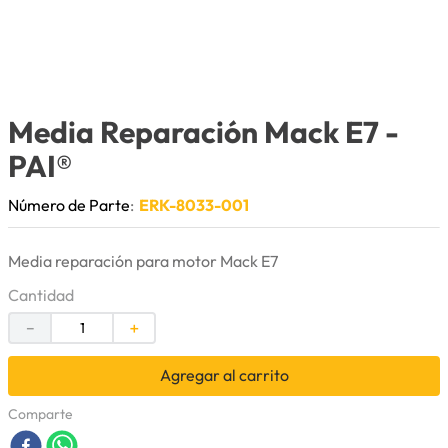
9
.
anticongelante
10
.
rin
Media Reparación Mack E7
-
PAI®
Número de Parte
:
ERK-8033-001
Media reparación para motor Mack E7
Cantidad
－
＋
Agregar al carrito
Comparte