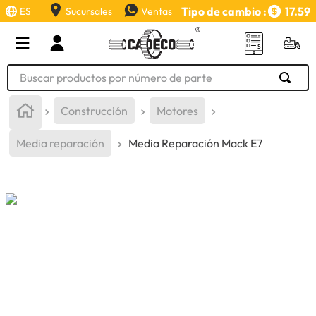
Tipo de cambio :
17.59
ES
Sucursales
Ventas
Buscar productos por número de parte
TÉRMINOS MÁS BUSCADOS
Construcción
Motores
1
.
retroexcavadora
Media reparación
Media Reparación Mack E7
2
.
aceite
3
.
llanta
4
.
bomba hidraulica
5
.
cucharon
6
.
puntas
7
.
pintura
8
.
herramienta