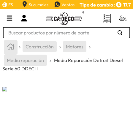
Tipo de cambio :
17.7
ES
Sucursales
Ventas
Buscar productos por número de parte
TÉRMINOS MÁS BUSCADOS
Construcción
Motores
1
.
retroexcavadora
Media reparación
Media Reparación Detroit Diesel
2
.
aceite
Serie 60 DDEC II
3
.
bomba hidraulica
4
.
cucharon
5
.
rin
6
.
herramienta
7
.
pintura
8
.
grasa