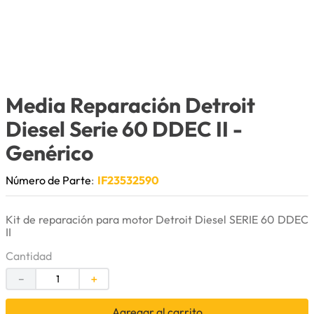
9
.
anticongelante
10
.
puntas
Media Reparación Detroit
Diesel Serie 60 DDEC II
-
Genérico
Número de Parte
:
IF23532590
Kit de reparación para motor Detroit Diesel SERIE 60 DDEC
II
Cantidad
－
＋
Agregar al carrito