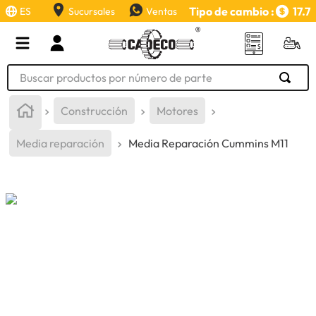
Tipo de cambio :
17.7
ES
Sucursales
Ventas
Buscar productos por número de parte
TÉRMINOS MÁS BUSCADOS
Construcción
Motores
1
.
retroexcavadora
Media reparación
Media Reparación Cummins M11
2
.
aceite
3
.
llanta
4
.
bomba hidraulica
5
.
cucharon
6
.
puntas
7
.
pintura
8
.
herramienta