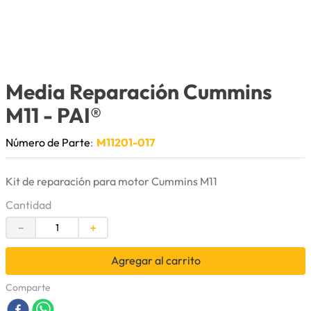
9
.
cuchillas
10
.
anticongelante
Media Reparación Cummins
M11
- PAI®
Número de Parte
:
M11201-017
Kit de reparación para motor Cummins M11
Cantidad
－
＋
Agregar al carrito
Comparte