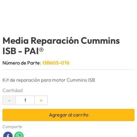
9
.
puntas
10
.
pintura
Media Reparación Cummins
ISB
- PAI®
Número de Parte
:
ISB605-076
Kit de reparación para motor Cummins ISB
Cantidad
－
＋
Agregar al carrito
Comparte