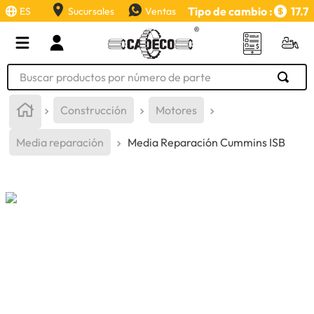
Tipo de cambio :
17.7
ES
Sucursales
Ventas
Buscar productos por número de parte
TÉRMINOS MÁS BUSCADOS
Construcción
Motores
1
.
retroexcavadora
Media reparación
Media Reparación Cummins ISB
2
.
aceite
3
.
llanta
4
.
bomba hidraulica
5
.
cucharon
6
.
herramienta
7
.
rin
8
.
cuchillas