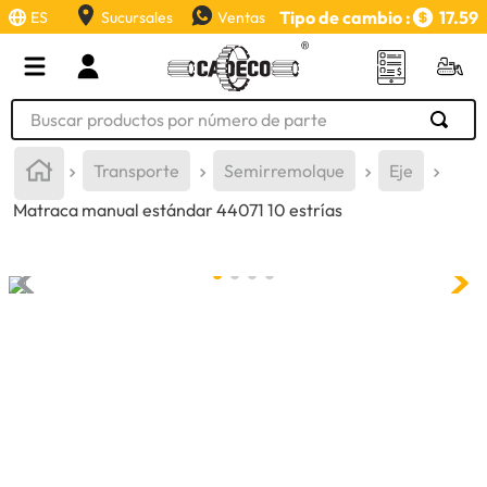
Tipo de cambio :
17.59
ES
Sucursales
Ventas
Buscar productos por número de parte
TÉRMINOS MÁS BUSCADOS
Transporte
Semirremolque
Eje
1
.
retroexcavadora
Matraca manual estándar 44071 10 estrías
2
.
aceite
3
.
llanta
4
.
bomba hidraulica
5
.
cucharon
6
.
puntas
7
.
pintura
8
.
herramienta