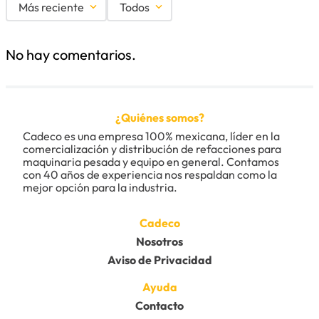
Más reciente
Todos
Agregar comentario
No hay comentarios.
Título
¿Quiénes somos?
Califica el producto de 1 a 5 estrellas
Cadeco es una empresa 100% mexicana, líder en la 
★
★
★
★
★
comercialización y distribución de refacciones para 
maquinaria pesada y equipo en general. Contamos 
Tu nombre
con 40 años de experiencia nos respaldan como la 
mejor opción para la industria.
Dirección de email
Cadeco
Nosotros
Aviso de Privacidad
Escribe un comentario
Ayuda
Contacto