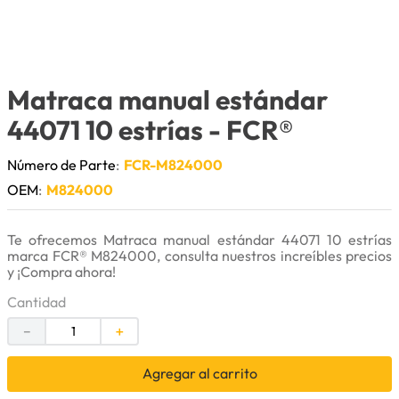
9
.
anticongelante
10
.
rin
Matraca manual estándar
44071 10 estrías
- FCR®
Número de Parte
:
FCR-M824000
OEM
:
M824000
Te ofrecemos Matraca manual estándar 44071 10 estrías
marca FCR® M824000, consulta nuestros increíbles precios
y ¡Compra ahora!
Cantidad
－
＋
Agregar al carrito