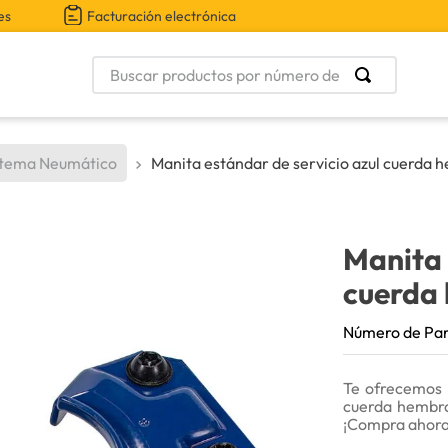
es
Facturación electrónica
Buscar productos por número de parte
stema Neumático
Manita estándar de servicio azul cuerda h
Manita 
cuerda 
Número de Pa
Te ofrecemos 
cuerda hembra
¡Compra ahora