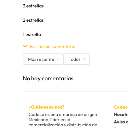
3 estrellas
2 estrellas
1 estrella
Escribe un comentario
Más reciente
Todos
Agregar comentario
No hay comentarios.
Título
Califica el producto de 1 a 5 estrellas
¿Quiénes somos?
Cadec
★
★
★
★
★
Cadeco es una empresa de origen 
Nosotr
Mexicano, líder en la 
Tu nombre
Aviso 
comercialización y distribución de 