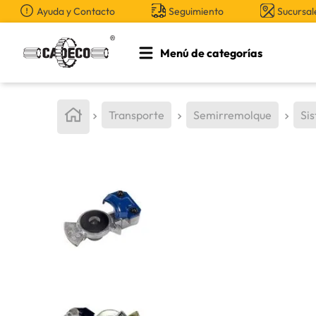
Ayuda y Contacto
Seguimiento
Sucursal
Menú de categorías
TÉRMINOS MÁS BUSCADOS
1
.
retroexcavadora
Transporte
Semirremolque
Si
2
.
aceite
3
.
llanta
4
.
bomba hidraulica
5
.
cucharon
6
.
puntas
7
.
pintura
8
.
herramienta
9
.
cuchillas