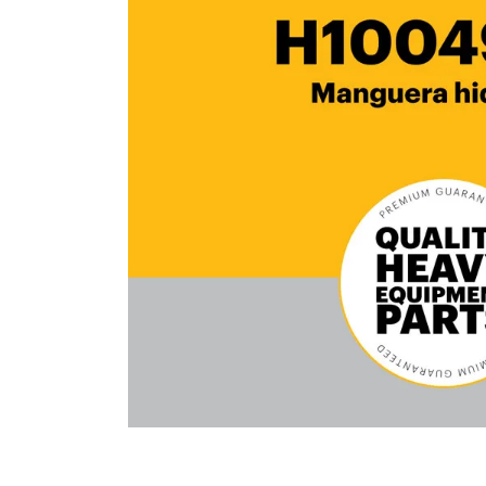
10
.
anticongelante