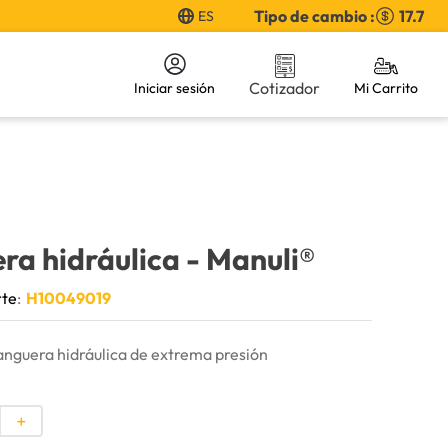
Tipo de cambio :
17.7
ES
Cotizador
Iniciar sesión
ra hidráulica
- Manuli®
rte
:
H10049019
guera hidráulica de extrema presión
＋