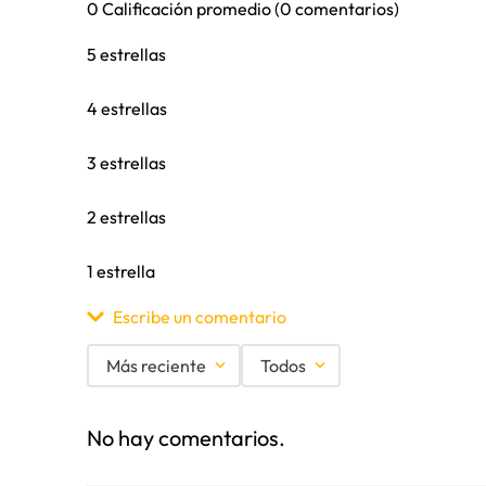
0 Calificación promedio
(0 comentarios)
5 estrellas
4 estrellas
3 estrellas
2 estrellas
1 estrella
Escribe un comentario
Más reciente
Todos
Agregar comentario
No hay comentarios.
Título