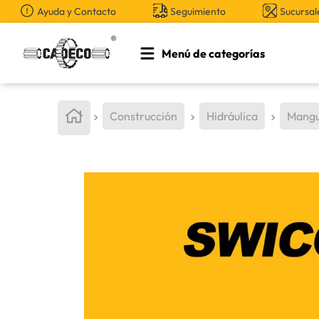
Ayuda y Contacto
Seguimiento
Sucursal
Menú de categorías
TÉRMINOS MÁS BUSCADOS
1
.
retroexcavadora
Construcción
Hidráulica
Mangu
2
.
aceite
3
.
llanta
4
.
bomba hidraulica
5
.
cucharon
6
.
puntas
7
.
pintura
8
.
herramienta
9
.
cuchillas