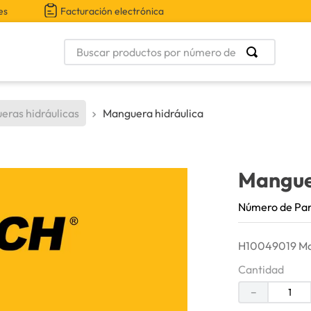
es
Facturación electrónica
Buscar productos por número de parte
eras hidráulicas
Manguera hidráulica
Mangue
Número de Pa
H10049019 Man
Cantidad
－