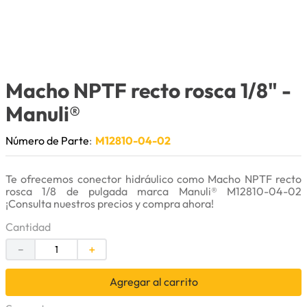
9
.
anticongelante
10
.
rin
Macho NPTF recto rosca 1/8"
-
Manuli®
Número de Parte
:
M12810-04-02
Te ofrecemos conector hidráulico como Macho NPTF recto
rosca 1/8 de pulgada marca Manuli® M12810-04-02
¡Consulta nuestros precios y compra ahora!
Cantidad
－
＋
Agregar al carrito