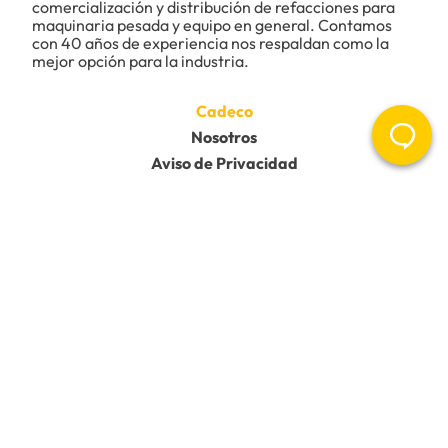
comercialización y distribución de refacciones para 
maquinaria pesada y equipo en general. Contamos 
Tu nombre
con 40 años de experiencia nos respaldan como la 
mejor opción para la industria.
Dirección de email
Cadeco
Nosotros
Aviso de Privacidad
Escribe un comentario
Ayuda
Contacto
Devoluciones
Preguntas frecuentes
Ayuda y Soporte
Enviar comentario
Redes Sociales