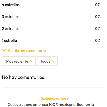
4 estrellas
0%
3 estrellas
0%
2 estrellas
0%
1 estrella
0%
Escribe un comentario
Más reciente
Todos
Agregar comentario
No hay comentarios.
Título
¿Quiénes somos?
Califica el producto de 1 a 5 estrellas
Cadeco es una empresa 100% mexicana, líder en la 
★
★
★
★
★