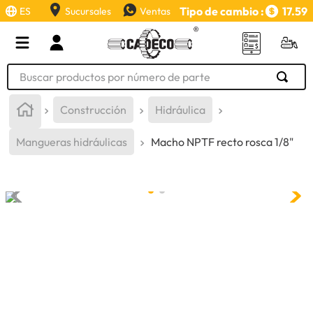
Tipo de cambio :
17.59
ES
Sucursales
Ventas
Buscar productos por número de parte
TÉRMINOS MÁS BUSCADOS
Construcción
Hidráulica
1
.
retroexcavadora
Mangueras hidráulicas
Macho NPTF recto rosca 1/8"
2
.
aceite
3
.
llanta
4
.
bomba hidraulica
5
.
cucharon
6
.
puntas
7
.
pintura
8
.
herramienta