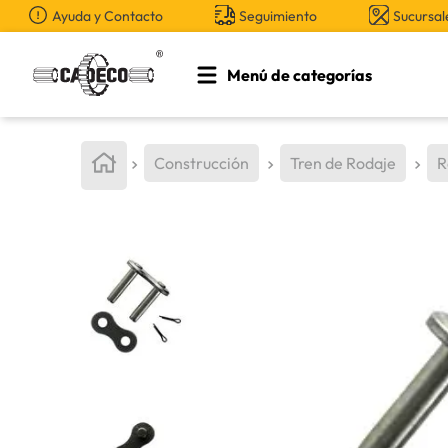
Ayuda y Contacto
Seguimiento
Sucursal
Menú de categorías
TÉRMINOS MÁS BUSCADOS
1
.
retroexcavadora
Construcción
Tren de Rodaje
R
2
.
aceite
3
.
llanta
4
.
bomba hidraulica
5
.
cucharon
6
.
puntas
7
.
pintura
8
.
herramienta
9
.
cuchillas