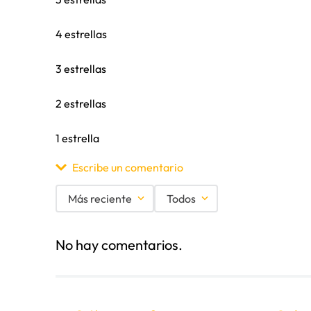
4 estrellas
3 estrellas
2 estrellas
1 estrella
Escribe un comentario
Más reciente
Todos
Agregar comentario
No hay comentarios.
Título
Califica el producto de 1 a 5 estrellas