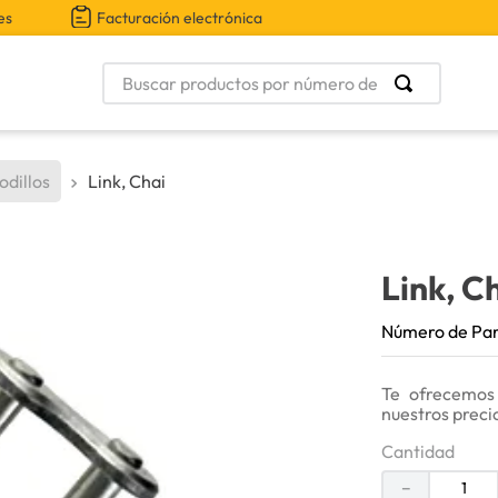
es
Facturación electrónica
Buscar productos por número de parte
odillos
Link, Chai
Link, C
Número de Pa
Te ofrecemos
nuestros preci
Cantidad
－