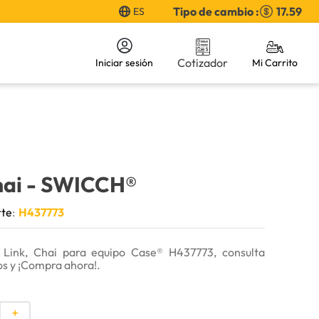
Tipo de cambio :
17.59
ES
Cotizador
Iniciar sesión
hai
- SWICCH®
rte
:
H437773
 Link, Chai para equipo Case® H437773, consulta
os y ¡Compra ahora!.
＋