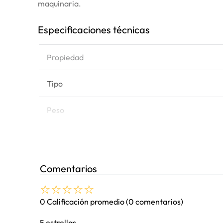
maquinaria.
Especificaciones técnicas
Propiedad
Tipo
Peso
Marca de equipo
Modelos
Comentarios
☆
☆
☆
☆
☆
0 Calificación promedio
(0 comentarios)
5 estrellas