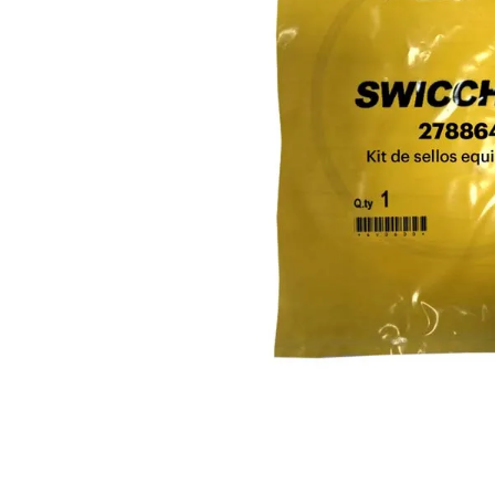
10
.
anticongelante