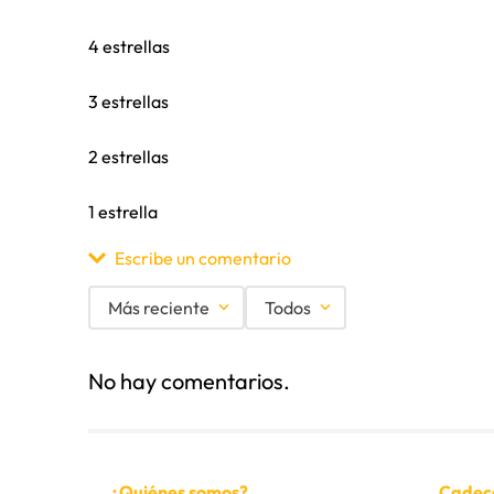
4 estrellas
3 estrellas
2 estrellas
1 estrella
Escribe un comentario
Más reciente
Todos
Agregar comentario
No hay comentarios.
Título
Califica el producto de 1 a 5 estrellas
¿Quiénes somos?
Cadec