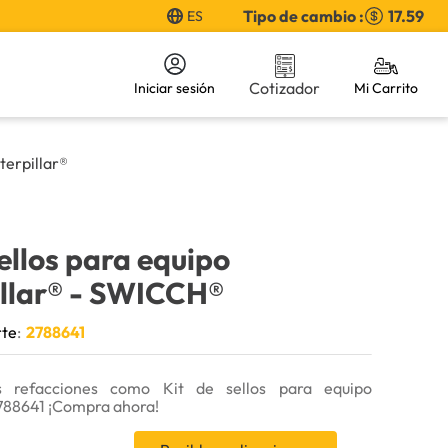
Tipo de cambio :
17.59
ES
Cotizador
Iniciar sesión
terpillar®
sellos para equipo
llar®
- SWICCH®
rte
:
2788641
 refacciones como Kit de sellos para equipo
2788641 ¡Compra ahora!