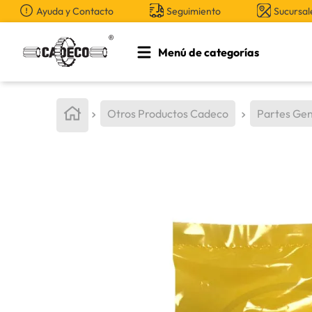
Ayuda y Contacto
Seguimiento
Sucursal
Menú de categorías
TÉRMINOS MÁS BUSCADOS
1
.
retroexcavadora
Otros Productos Cadeco
Partes Gen
2
.
aceite
3
.
llanta
4
.
bomba hidraulica
5
.
cucharon
6
.
puntas
7
.
pintura
8
.
herramienta
9
.
cuchillas