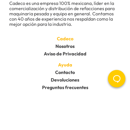
Cadeco es una empresa 100% mexicana, líder en la 
★
★
★
★
★
comercialización y distribución de refacciones para 
maquinaria pesada y equipo en general. Contamos 
Tu nombre
con 40 años de experiencia nos respaldan como la 
mejor opción para la industria.
Dirección de email
Cadeco
Nosotros
Aviso de Privacidad
Escribe un comentario
Ayuda
Contacto
Devoluciones
Preguntas frecuentes
Ayuda y Soporte
Enviar comentario
Redes Sociales