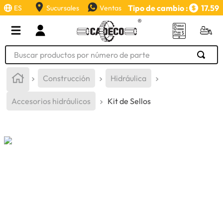
Tipo de cambio :
17.59
ES
Sucursales
Ventas
Buscar productos por número de parte
TÉRMINOS MÁS BUSCADOS
Construcción
Hidráulica
1
.
retroexcavadora
Accesorios hidráulicos
Kit de Sellos
2
.
aceite
3
.
llanta
4
.
bomba hidraulica
5
.
cucharon
6
.
puntas
7
.
pintura
8
.
herramienta