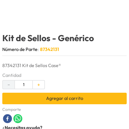
9
.
anticongelante
10
.
rin
Kit de Sellos
- Genérico
Número de Parte
:
87342131
87342131 Kit de Sellos Case®
Cantidad
－
＋
Agregar al carrito
Comparte
¿Necesitas ayuda?