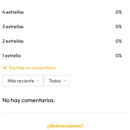
4 estrellas
0%
3 estrellas
0%
2 estrellas
0%
1 estrella
0%
Escribe un comentario
Más reciente
Todos
Agregar comentario
No hay comentarios.
Título
¿Quiénes somos?
Califica el producto de 1 a 5 estrellas