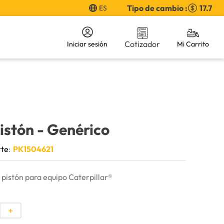
Tipo de cambio :
17.7
ES
Cotizador
Iniciar sesión
pistón
- Genérico
rte
:
PK1504621
pistón para equipo Caterpillar®
＋