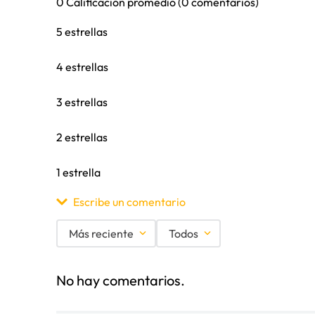
0 Calificación promedio
(0 comentarios)
5 estrellas
4 estrellas
3 estrellas
2 estrellas
1 estrella
Escribe un comentario
Más reciente
Todos
Agregar comentario
No hay comentarios.
Título