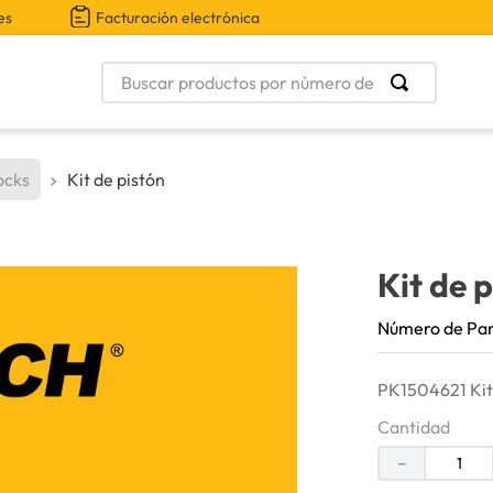
es
Facturación electrónica
Buscar productos por número de parte
ocks
Kit de pistón
Kit de 
Número de Pa
PK1504621 Kit 
Cantidad
－