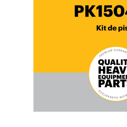
10
.
pintura