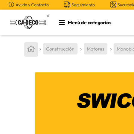
Ayuda y Contacto
Seguimiento
Sucursal
Menú de categorías
TÉRMINOS MÁS BUSCADOS
1
.
retroexcavadora
Construcción
Motores
Monobl
2
.
aceite
3
.
llanta
4
.
bomba hidraulica
5
.
cucharon
6
.
herramienta
7
.
rin
8
.
cuchillas
9
.
puntas