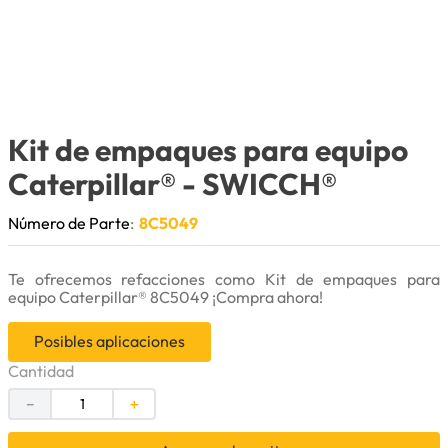
9
.
cuchillas
10
.
anticongelante
Kit de empaques para equipo
Caterpillar®
- SWICCH®
Número de Parte
:
8C5049
Te ofrecemos refacciones como Kit de empaques para
equipo Caterpillar® 8C5049 ¡Compra ahora!
Posibles aplicaciones
Cantidad
－
＋