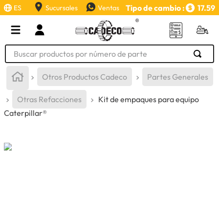
Tipo de cambio :
17.59
ES
Sucursales
Ventas
Buscar productos por número de parte
TÉRMINOS MÁS BUSCADOS
Otros Productos Cadeco
Partes Generales
1
.
retroexcavadora
Otras Refacciones
Kit de empaques para equipo
2
.
aceite
Caterpillar®
3
.
llanta
4
.
bomba hidraulica
5
.
cucharon
6
.
puntas
7
.
pintura
8
.
herramienta