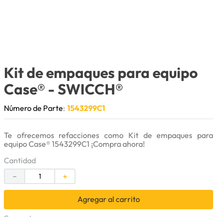
9
.
puntas
10
.
pintura
Kit de empaques para equipo
Case®
- SWICCH®
Número de Parte
:
1543299C1
Te ofrecemos refacciones como Kit de empaques para
equipo Case® 1543299C1 ¡Compra ahora!
Cantidad
－
＋
Agregar al carrito