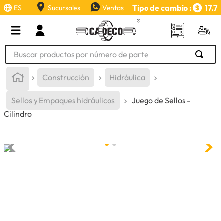
Tipo de cambio :
17.7
ES
Sucursales
Ventas
Buscar productos por número de parte
TÉRMINOS MÁS BUSCADOS
Construcción
Hidráulica
1
.
retroexcavadora
Sellos y Empaques hidráulicos
Juego de Sellos -
2
.
aceite
Cilindro
3
.
llanta
4
.
bomba hidraulica
5
.
cucharon
6
.
herramienta
7
.
rin
8
.
cuchillas