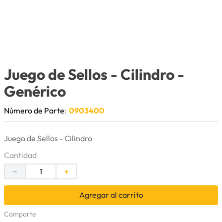
9
.
puntas
10
.
pintura
Juego de Sellos - Cilindro
-
Genérico
Número de Parte
:
0903400
Juego de Sellos - Cilindro
Cantidad
－
＋
Agregar al carrito
Comparte