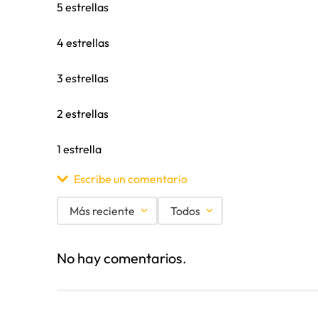
5 estrellas
4 estrellas
3 estrellas
2 estrellas
1 estrella
Escribe un comentario
Más reciente
Todos
Agregar comentario
No hay comentarios.
Título