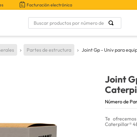
es
Facturación electrónica
Buscar productos por número de parte
erales
Partes de estructura
Joint Gp - Univ para equi
Joint G
Caterpi
Número de Pa
Te ofrecemos
Caterpillar® 