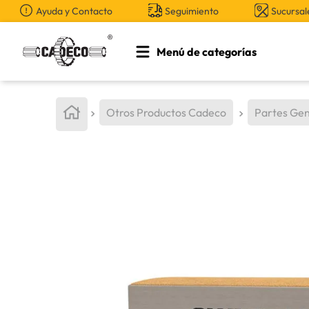
Ayuda y Contacto
Seguimiento
Sucursal
Menú de categorías
TÉRMINOS MÁS BUSCADOS
1
.
retroexcavadora
Otros Productos Cadeco
Partes Gen
2
.
aceite
3
.
bomba hidraulica
4
.
cucharon
5
.
rin
6
.
herramienta
7
.
pintura
8
.
grasa
9
.
anticongelante