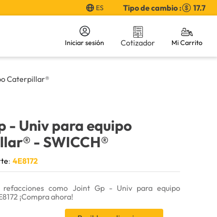
Tipo de cambio :
17.7
ES
Cotizador
Iniciar sesión
po Caterpillar®
p - Univ para equipo
llar®
- SWICCH®
rte
:
4E8172
 refacciones como Joint Gp - Univ para equipo
4E8172 ¡Compra ahora!