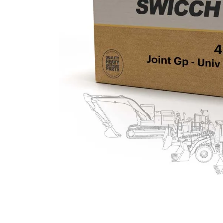
10
.
puntas