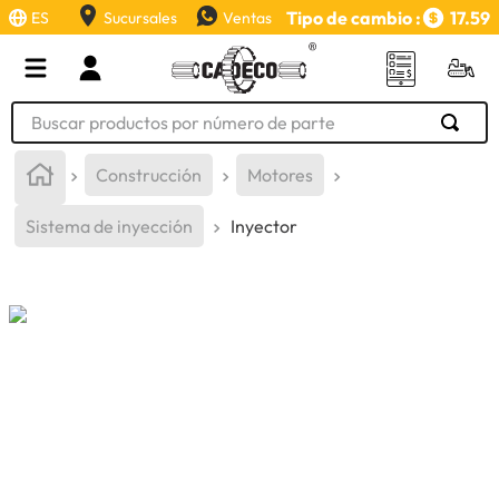
Tipo de cambio :
17.59
ES
Sucursales
Ventas
Buscar productos por número de parte
TÉRMINOS MÁS BUSCADOS
Construcción
Motores
1
.
retroexcavadora
Sistema de inyección
Inyector
2
.
aceite
3
.
llanta
4
.
bomba hidraulica
5
.
cucharon
6
.
puntas
7
.
pintura
8
.
anticongelante