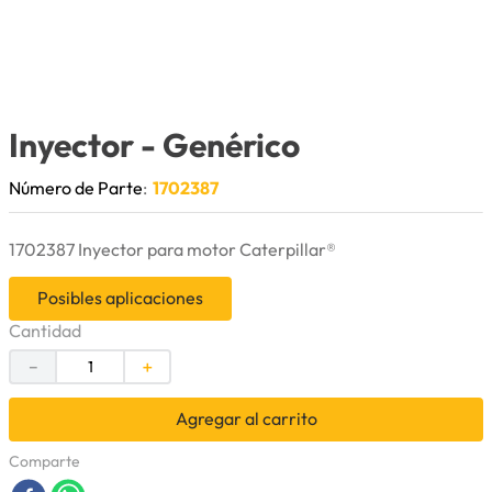
9
.
bomba
10
.
rin
Inyector
- Genérico
Número de Parte
:
1702387
1702387 Inyector para motor Caterpillar®
Posibles aplicaciones
Cantidad
－
＋
Agregar al carrito
Comparte