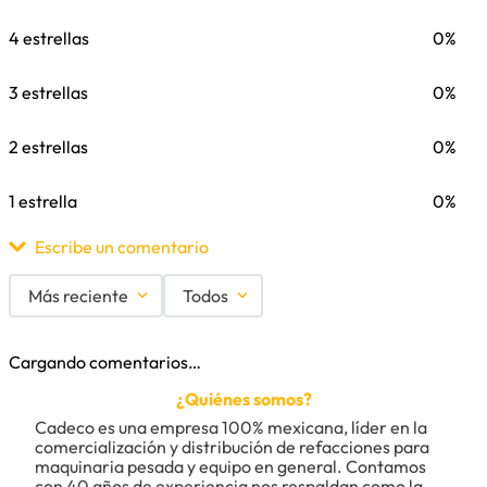
4 estrellas
0%
3 estrellas
0%
2 estrellas
0%
1 estrella
0%
Escribe un comentario
Más reciente
Todos
Agregar comentario
Cargando comentarios…
Título
¿Quiénes somos?
Cadeco es una empresa 100% mexicana, líder en la 
comercialización y distribución de refacciones para 
maquinaria pesada y equipo en general. Contamos 
Califica el producto de 1 a 5 estrellas
con 40 años de experiencia nos respaldan como la 