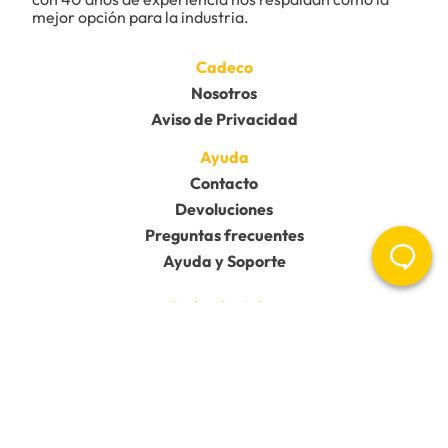
★
★
★
★
★
mejor opción para la industria.
Tu nombre
Cadeco
Nosotros
Aviso de Privacidad
Dirección de email
Ayuda
Contacto
Escribe un comentario
Devoluciones
Preguntas frecuentes
Ayuda y Soporte
Redes Sociales
Enviar comentario
Copyright 2025, Cadeco Mx | Powered by Vtex Mobile