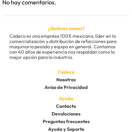
No hay comentarios.
Título
¿Quiénes somos?
Califica el producto de 1 a 5 estrellas
Cadeco es una empresa 100% mexicana, líder en la 
★
★
★
★
★
comercialización y distribución de refacciones para 
maquinaria pesada y equipo en general. Contamos 
Tu nombre
con 40 años de experiencia nos respaldan como la 
mejor opción para la industria.
Dirección de email
Cadeco
Nosotros
Aviso de Privacidad
Escribe un comentario
Ayuda
Contacto
Devoluciones
Preguntas frecuentes
Ayuda y Soporte