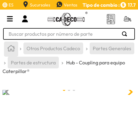
Tipo de cambio :
17.7
ES
Sucursales
Ventas
Buscar productos por número de parte
TÉRMINOS MÁS BUSCADOS
Otros Productos Cadeco
Partes Generales
1
.
retroexcavadora
Partes de estructura
Hub - Coupling para equipo
2
.
aceite
Caterpillar®
3
.
llanta
4
.
bomba hidraulica
5
.
cucharon
6
.
puntas
7
.
pintura
8
.
herramienta