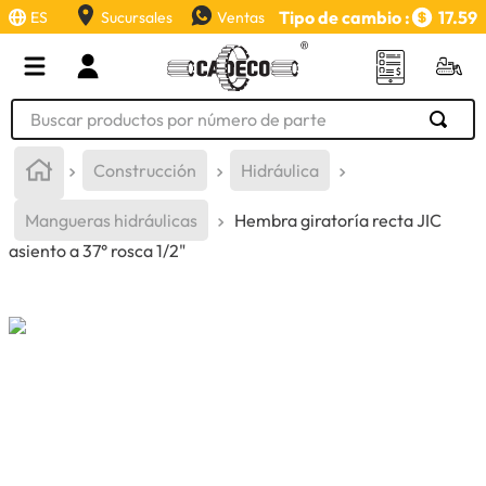
Tipo de cambio :
17.59
ES
Sucursales
Ventas
Buscar productos por número de parte
TÉRMINOS MÁS BUSCADOS
Construcción
Hidráulica
1
.
retroexcavadora
Mangueras hidráulicas
Hembra giratoría recta JIC
2
.
aceite
asiento a 37° rosca 1/2"
3
.
llanta
4
.
bomba hidraulica
5
.
cucharon
6
.
puntas
7
.
pintura
8
.
herramienta