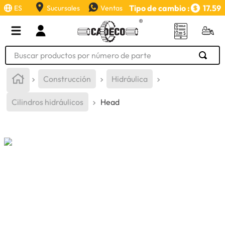
Tipo de cambio :
17.59
ES
Sucursales
Ventas
Buscar productos por número de parte
TÉRMINOS MÁS BUSCADOS
Construcción
Hidráulica
1
.
retroexcavadora
Cilindros hidráulicos
Head
2
.
aceite
3
.
llanta
4
.
bomba hidraulica
5
.
cucharon
6
.
puntas
7
.
pintura
8
.
anticongelante