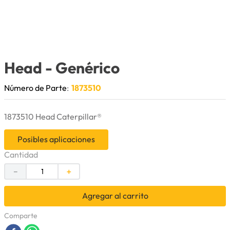
9
.
herramienta
10
.
bomba
Head
- Genérico
Número de Parte
:
1873510
1873510 Head Caterpillar®
Posibles aplicaciones
Cantidad
－
＋
Agregar al carrito
Comparte