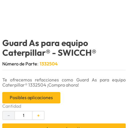
9
.
herramienta
10
.
bomba
Guard As para equipo
Caterpillar®
- SWICCH®
Número de Parte
:
1332504
Te ofrecemos refacciones como Guard As para equipo
Caterpillar® 1332504 ¡Compra ahora!
Posibles aplicaciones
Cantidad
－
＋