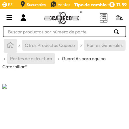
Tipo de cambio :
17.59
ES
Sucursales
Ventas
Buscar productos por número de parte
TÉRMINOS MÁS BUSCADOS
Otros Productos Cadeco
Partes Generales
1
.
retroexcavadora
Partes de estructura
Guard As para equipo
2
.
aceite
Caterpillar®
3
.
llanta
4
.
bomba hidraulica
5
.
cucharon
6
.
puntas
7
.
pintura
8
.
anticongelante