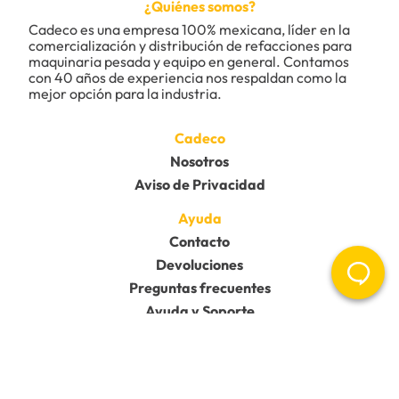
¿Quiénes somos?
Cadeco es una empresa 100% mexicana, líder en la 
comercialización y distribución de refacciones para 
maquinaria pesada y equipo en general. Contamos 
Califica el producto de 1 a 5 estrellas
con 40 años de experiencia nos respaldan como la 
★
★
★
★
★
mejor opción para la industria.
Tu nombre
Cadeco
Nosotros
Aviso de Privacidad
Dirección de email
Ayuda
Contacto
Escribe un comentario
Devoluciones
Preguntas frecuentes
Ayuda y Soporte
Redes Sociales
Enviar comentario