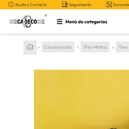
Ayuda y Contacto
Seguimiento
Sucursal
Menú de categorías
TÉRMINOS MÁS BUSCADOS
1
.
retroexcavadora
Construcción
Tren Motriz
Tren
2
.
aceite
3
.
llanta
4
.
bomba hidraulica
5
.
cucharon
6
.
puntas
7
.
pintura
8
.
herramienta
9
.
anticongelante