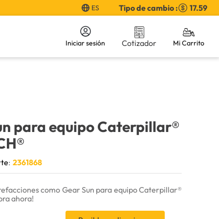
Tipo de cambio :
17.59
ES
Cotizador
Iniciar sesión
n para equipo Caterpillar®
CH®
rte
:
2361868
refacciones como Gear Sun para equipo Caterpillar®
ra ahora!