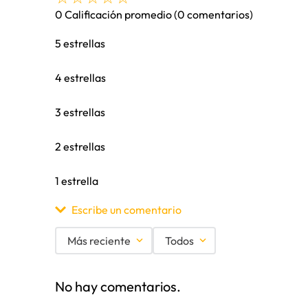
0 Calificación promedio
(0 comentarios)
5 estrellas
4 estrellas
3 estrellas
2 estrellas
1 estrella
Escribe un comentario
Más reciente
Todos
Agregar comentario
No hay comentarios.
Título