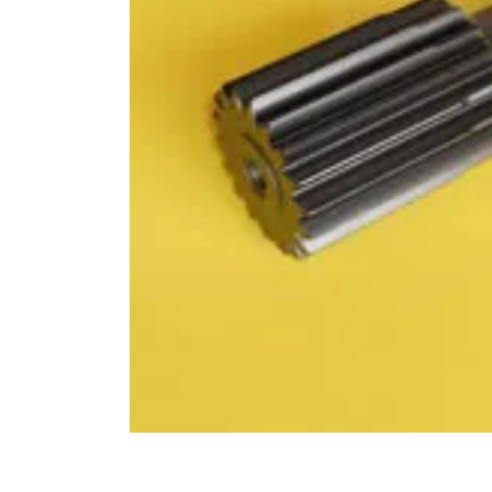
10
.
rin