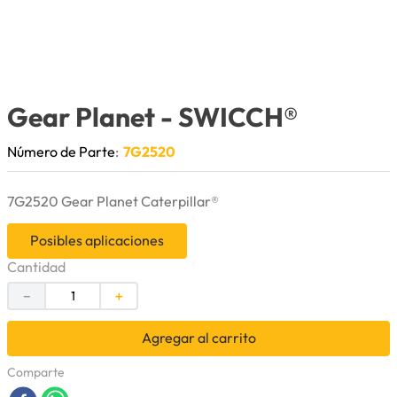
9
.
anticongelante
10
.
rin
Gear Planet
- SWICCH®
Número de Parte
:
7G2520
7G2520 Gear Planet Caterpillar®
Posibles aplicaciones
Cantidad
－
＋
Agregar al carrito
Comparte