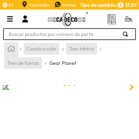
Tipo de cambio :
17.59
ES
Sucursales
Ventas
Buscar productos por número de parte
TÉRMINOS MÁS BUSCADOS
Construcción
Tren Motriz
1
.
retroexcavadora
Tren de fuerza
Gear Planet
2
.
aceite
3
.
llanta
4
.
bomba hidraulica
5
.
cucharon
6
.
puntas
7
.
pintura
8
.
herramienta