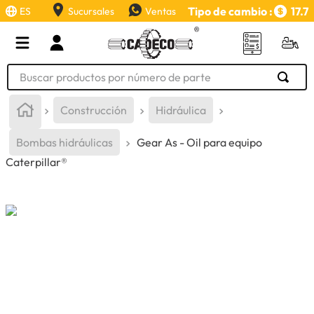
Tipo de cambio :
17.7
ES
Sucursales
Ventas
Buscar productos por número de parte
TÉRMINOS MÁS BUSCADOS
Construcción
Hidráulica
1
.
retroexcavadora
Bombas hidráulicas
Gear As - Oil para equipo
2
.
aceite
Caterpillar®
3
.
llanta
4
.
bomba hidraulica
5
.
cucharon
6
.
herramienta
7
.
rin
8
.
cuchillas