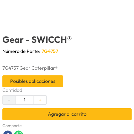
9
.
cuchillas
10
.
anticongelante
Gear
- SWICCH®
Número de Parte
:
7G4757
7G4757 Gear Caterpillar®
Posibles aplicaciones
Cantidad
－
＋
Agregar al carrito
Comparte