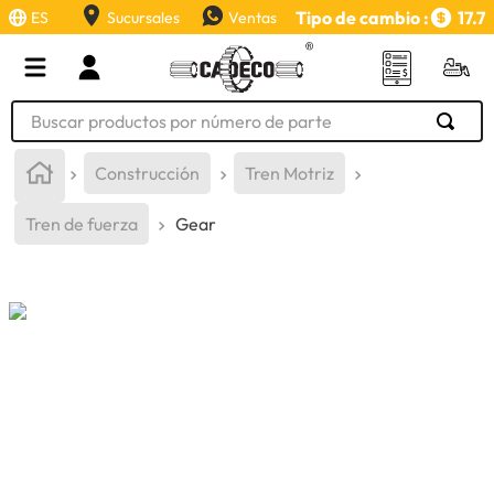
Tipo de cambio :
17.7
ES
Sucursales
Ventas
Buscar productos por número de parte
TÉRMINOS MÁS BUSCADOS
Construcción
Tren Motriz
1
.
retroexcavadora
Tren de fuerza
Gear
2
.
aceite
3
.
llanta
4
.
bomba hidraulica
5
.
cucharon
6
.
puntas
7
.
pintura
8
.
herramienta