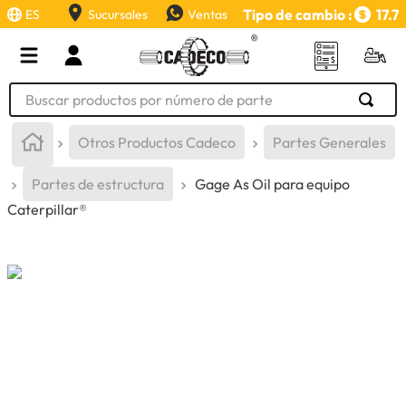
Tipo de cambio :
17.7
ES
Sucursales
Ventas
Buscar productos por número de parte
TÉRMINOS MÁS BUSCADOS
Otros Productos Cadeco
Partes Generales
1
.
retroexcavadora
Partes de estructura
Gage As Oil para equipo
2
.
aceite
Caterpillar®
3
.
llanta
4
.
bomba hidraulica
5
.
cucharon
6
.
herramienta
7
.
rin
8
.
cuchillas