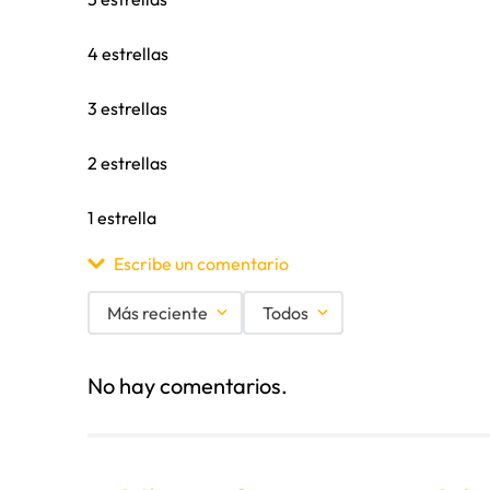
4 estrellas
3 estrellas
2 estrellas
1 estrella
Escribe un comentario
Más reciente
Todos
Agregar comentario
No hay comentarios.
Título
Califica el producto de 1 a 5 estrellas