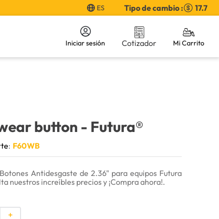
Tipo de cambio :
17.7
ES
Cotizador
Iniciar sesión
wear button
- Futura®
rte
:
F60WB
Botones Antidesgaste de 2.36" para equipos Futura
a nuestros increíbles precios y ¡Compra ahora!.
＋