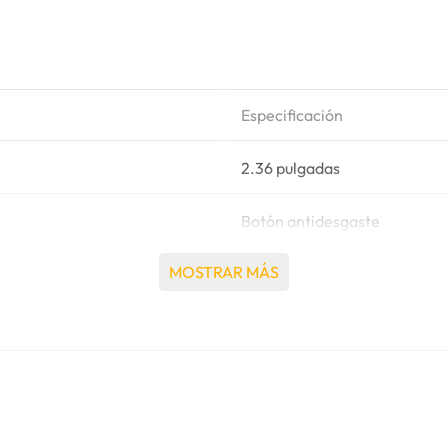
Especificación
2.36 pulgadas
Botón antidesgaste
MOSTRAR MÁS
0.570 Kg
Retroexcavadora / Excavado