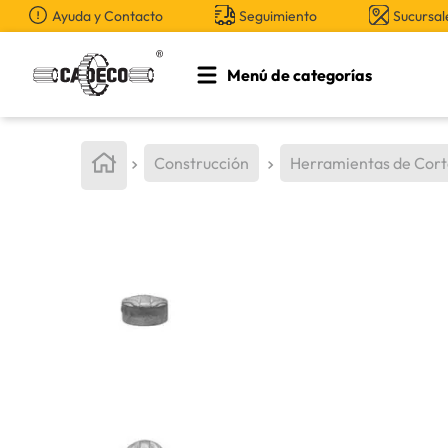
Ayuda y Contacto
Seguimiento
Sucursal
Menú de categorías
TÉRMINOS MÁS BUSCADOS
1
.
retroexcavadora
Construcción
Herramientas de Cor
2
.
aceite
3
.
llanta
4
.
bomba hidraulica
5
.
cucharon
6
.
puntas
7
.
pintura
8
.
herramienta
9
.
cuchillas