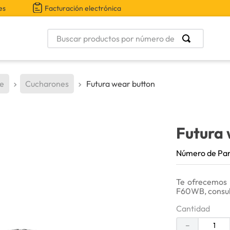
es
Facturación electrónica
Buscar productos por número de parte
te
Cucharones
Futura wear button
Futura 
Número de Pa
Te ofrecemos 
F60WB, consult
Cantidad
－