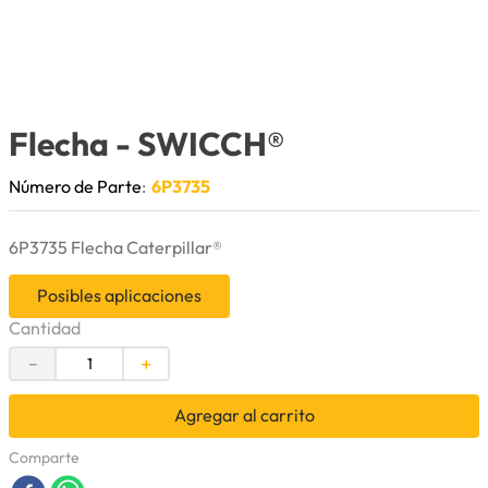
9
.
puntas
10
.
pintura
Flecha
- SWICCH®
Número de Parte
:
6P3735
6P3735 Flecha Caterpillar®
Posibles aplicaciones
Cantidad
－
＋
Agregar al carrito
Comparte