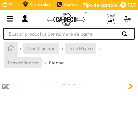
Tipo de cambio :
17.7
ES
Sucursales
Ventas
Buscar productos por número de parte
TÉRMINOS MÁS BUSCADOS
Construcción
Tren Motriz
1
.
retroexcavadora
Tren de fuerza
Flecha
2
.
aceite
3
.
llanta
4
.
bomba hidraulica
5
.
cucharon
6
.
herramienta
7
.
rin
8
.
cuchillas