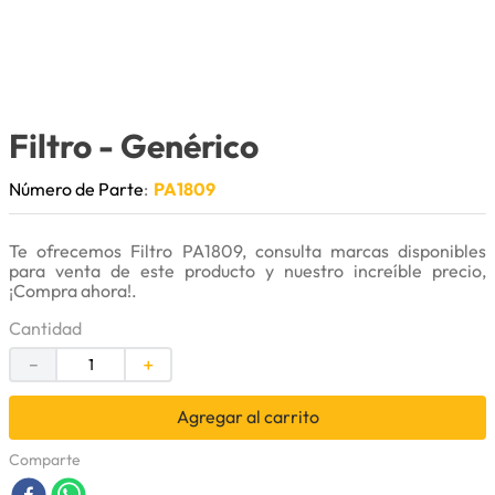
9
.
cuchillas
10
.
anticongelante
Filtro
- Genérico
Número de Parte
:
PA1809
Te ofrecemos Filtro PA1809, consulta marcas disponibles
para venta de este producto y nuestro increíble precio,
¡Compra ahora!.
Cantidad
－
＋
Agregar al carrito
Comparte