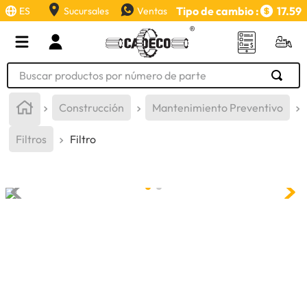
Tipo de cambio :
17.59
ES
Sucursales
Ventas
Buscar productos por número de parte
TÉRMINOS MÁS BUSCADOS
Construcción
Mantenimiento Preventivo
1
.
retroexcavadora
Filtros
Filtro
2
.
aceite
3
.
llanta
4
.
bomba hidraulica
5
.
cucharon
6
.
puntas
7
.
pintura
8
.
herramienta