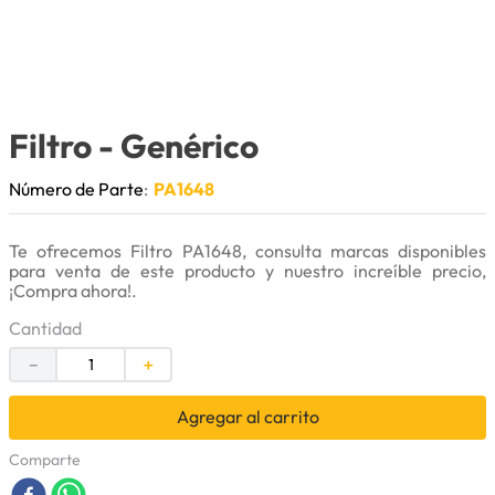
9
.
puntas
10
.
pintura
Filtro
- Genérico
Número de Parte
:
PA1648
Te ofrecemos Filtro PA1648, consulta marcas disponibles
para venta de este producto y nuestro increíble precio,
¡Compra ahora!.
Cantidad
－
＋
Agregar al carrito
Comparte