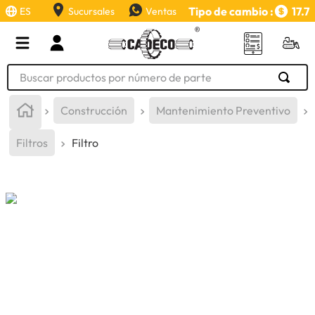
Tipo de cambio :
17.7
ES
Sucursales
Ventas
Buscar productos por número de parte
TÉRMINOS MÁS BUSCADOS
Construcción
Mantenimiento Preventivo
1
.
retroexcavadora
Filtros
Filtro
2
.
aceite
3
.
llanta
4
.
bomba hidraulica
5
.
cucharon
6
.
herramienta
7
.
rin
8
.
cuchillas