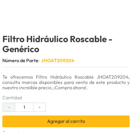
9
.
anticongelante
10
.
rin
Filtro Hidráulico Roscable
-
Genérico
Número de Parte
:
JHOAT209204
Te ofrecemos Filtro Hidráulico Roscable JHOAT209204,
consulta marcas disponibles para venta de este producto y
nuestro increíble precio, ¡Compra ahora!.
Cantidad
－
＋
Agregar al carrito