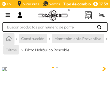
Tipo de cambio :
17.59
ES
Sucursales
Ventas
Buscar productos por número de parte
TÉRMINOS MÁS BUSCADOS
Construcción
Mantenimiento Preventivo
1
.
retroexcavadora
Filtros
Filtro Hidráulico Roscable
2
.
aceite
3
.
llanta
4
.
bomba hidraulica
5
.
cucharon
6
.
puntas
7
.
pintura
8
.
herramienta