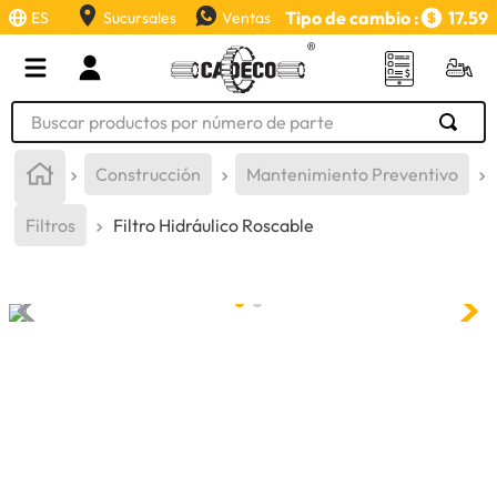
Tipo de cambio :
17.59
ES
Sucursales
Ventas
Buscar productos por número de parte
TÉRMINOS MÁS BUSCADOS
Construcción
Mantenimiento Preventivo
1
.
retroexcavadora
Filtros
Filtro Hidráulico Roscable
2
.
aceite
3
.
llanta
4
.
bomba hidraulica
5
.
cucharon
6
.
puntas
7
.
pintura
8
.
anticongelante