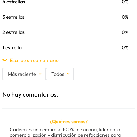
4 estrellas
0%
3 estrellas
0%
2 estrellas
0%
1 estrella
0%
Escribe un comentario
Más reciente
Todos
Agregar comentario
No hay comentarios.
Título
¿Quiénes somos?
Califica el producto de 1 a 5 estrellas
Cadeco es una empresa 100% mexicana, líder en la 
★
★
★
★
★
comercialización y distribución de refacciones para 