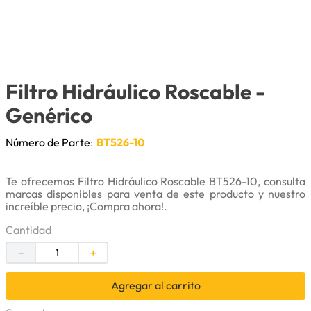
9
.
herramienta
10
.
bomba
Filtro Hidráulico Roscable
-
Genérico
Número de Parte
:
BT526-10
Te ofrecemos Filtro Hidráulico Roscable BT526-10, consulta
marcas disponibles para venta de este producto y nuestro
increíble precio, ¡Compra ahora!.
Cantidad
－
＋
Agregar al carrito