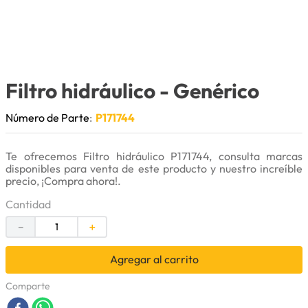
9
.
puntas
10
.
pintura
Filtro hidráulico
- Genérico
Número de Parte
:
P171744
Te ofrecemos Filtro hidráulico P171744, consulta marcas
disponibles para venta de este producto y nuestro increíble
precio, ¡Compra ahora!.
Cantidad
－
＋
Agregar al carrito
Comparte