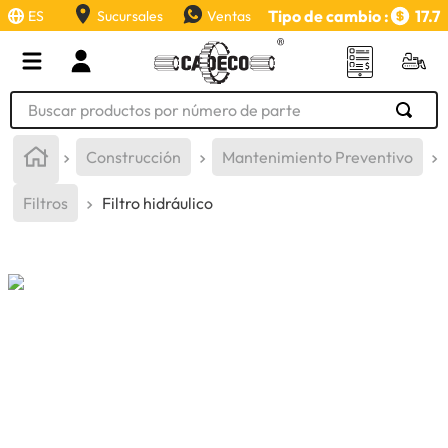
Tipo de cambio :
17.7
ES
Sucursales
Ventas
Buscar productos por número de parte
TÉRMINOS MÁS BUSCADOS
Construcción
Mantenimiento Preventivo
1
.
retroexcavadora
Filtros
Filtro hidráulico
2
.
aceite
3
.
llanta
4
.
bomba hidraulica
5
.
cucharon
6
.
herramienta
7
.
rin
8
.
cuchillas