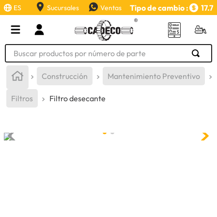
Tipo de cambio :
17.7
ES
Sucursales
Ventas
Buscar productos por número de parte
TÉRMINOS MÁS BUSCADOS
Construcción
Mantenimiento Preventivo
1
.
retroexcavadora
Filtros
Filtro desecante
2
.
aceite
3
.
llanta
4
.
bomba hidraulica
5
.
cucharon
6
.
herramienta
7
.
rin
8
.
cuchillas