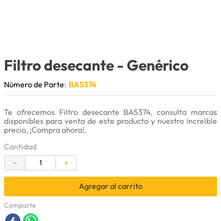
9
.
puntas
10
.
pintura
Filtro desecante
- Genérico
Número de Parte
:
BA5374
Te ofrecemos Filtro desecante BA5374, consulta marcas
disponibles para venta de este producto y nuestro increíble
precio, ¡Compra ahora!.
Cantidad
－
＋
Agregar al carrito
Comparte