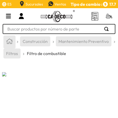
Tipo de cambio :
17.7
ES
Sucursales
Ventas
Buscar productos por número de parte
TÉRMINOS MÁS BUSCADOS
Construcción
Mantenimiento Preventivo
1
.
retroexcavadora
Filtros
Filtro de combustible
2
.
aceite
3
.
llanta
4
.
bomba hidraulica
5
.
cucharon
6
.
herramienta
7
.
rin
8
.
cuchillas