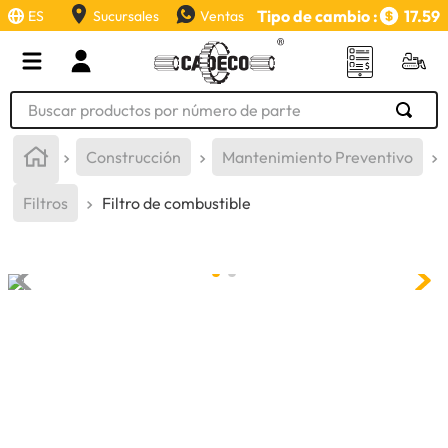
Tipo de cambio :
17.59
ES
Sucursales
Ventas
Buscar productos por número de parte
TÉRMINOS MÁS BUSCADOS
Construcción
Mantenimiento Preventivo
1
.
retroexcavadora
Filtros
Filtro de combustible
2
.
aceite
3
.
llanta
4
.
bomba hidraulica
5
.
cucharon
6
.
puntas
7
.
pintura
8
.
anticongelante