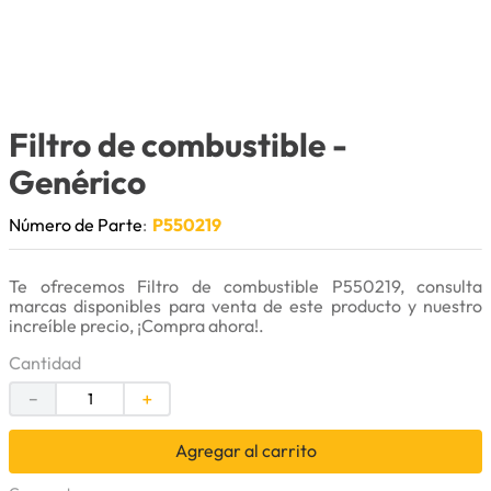
9
.
anticongelante
10
.
rin
Filtro de combustible
-
Genérico
Número de Parte
:
P550219
Te ofrecemos Filtro de combustible P550219, consulta
marcas disponibles para venta de este producto y nuestro
increíble precio, ¡Compra ahora!.
Cantidad
－
＋
Agregar al carrito