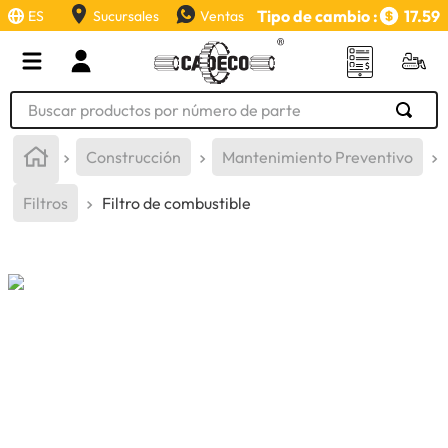
Tipo de cambio :
17.59
ES
Sucursales
Ventas
Buscar productos por número de parte
TÉRMINOS MÁS BUSCADOS
Construcción
Mantenimiento Preventivo
1
.
retroexcavadora
Filtros
Filtro de combustible
2
.
aceite
3
.
llanta
4
.
bomba hidraulica
5
.
cucharon
6
.
puntas
7
.
pintura
8
.
herramienta