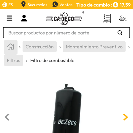
Tipo de cambio :
17.59
ES
Sucursales
Ventas
Buscar productos por número de parte
TÉRMINOS MÁS BUSCADOS
Construcción
Mantenimiento Preventivo
1
.
retroexcavadora
Filtros
Filtro de combustible
2
.
aceite
3
.
llanta
4
.
bomba hidraulica
5
.
cucharon
6
.
puntas
7
.
pintura
8
.
herramienta