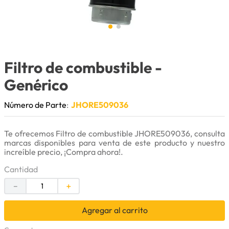
9
.
anticongelante
10
.
rin
Filtro de combustible
-
Genérico
Número de Parte
:
JHORE509036
Te ofrecemos Filtro de combustible JHORE509036, consulta
marcas disponibles para venta de este producto y nuestro
increíble precio, ¡Compra ahora!.
Cantidad
－
＋
Agregar al carrito