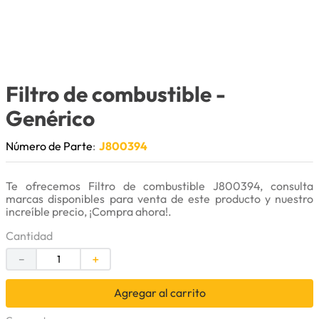
9
.
bomba
10
.
rin
Filtro de combustible
-
Genérico
Número de Parte
:
J800394
Te ofrecemos Filtro de combustible J800394, consulta
marcas disponibles para venta de este producto y nuestro
increíble precio, ¡Compra ahora!.
Cantidad
－
＋
Agregar al carrito