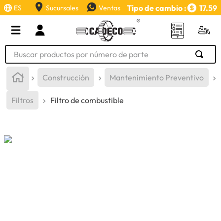
Tipo de cambio :
17.59
ES
Sucursales
Ventas
Buscar productos por número de parte
TÉRMINOS MÁS BUSCADOS
Construcción
Mantenimiento Preventivo
1
.
retroexcavadora
Filtros
Filtro de combustible
2
.
aceite
3
.
llanta
4
.
bomba hidraulica
5
.
cucharon
6
.
puntas
7
.
pintura
8
.
anticongelante