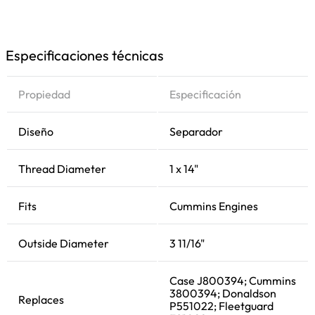
Especificaciones técnicas
Propiedad
Especificación
Diseño
Separador
Thread Diameter
1 x 14"
Fits
Cummins Engines
Outside Diameter
3 11/16"
Case J800394; Cummins
3800394; Donaldson
Replaces
P551022; Fleetguard