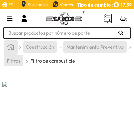
Tipo de cambio :
17.59
ES
Sucursales
Ventas
Buscar productos por número de parte
TÉRMINOS MÁS BUSCADOS
Construcción
Mantenimiento Preventivo
1
.
retroexcavadora
Filtros
Filtro de combustible
2
.
aceite
3
.
llanta
4
.
bomba hidraulica
5
.
cucharon
6
.
puntas
7
.
pintura
8
.
anticongelante