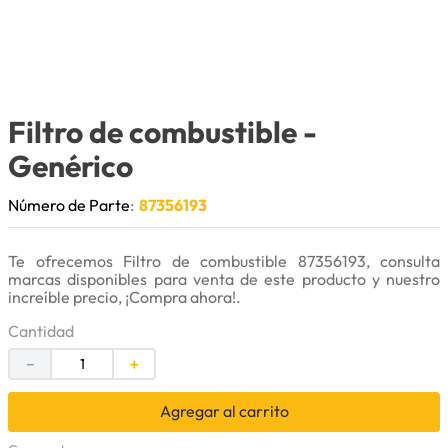
9
.
bomba
10
.
rin
Filtro de combustible
-
Genérico
Número de Parte
:
87356193
Te ofrecemos Filtro de combustible 87356193, consulta
marcas disponibles para venta de este producto y nuestro
increíble precio, ¡Compra ahora!.
Cantidad
－
＋
Agregar al carrito