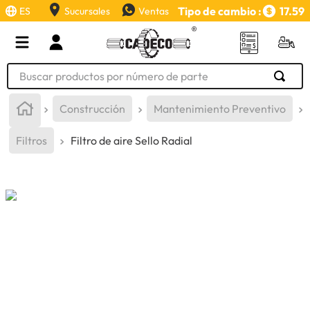
Tipo de cambio :
17.59
ES
Sucursales
Ventas
Buscar productos por número de parte
TÉRMINOS MÁS BUSCADOS
Construcción
Mantenimiento Preventivo
1
.
retroexcavadora
Filtros
Filtro de aire Sello Radial
2
.
aceite
3
.
llanta
4
.
bomba hidraulica
5
.
cucharon
6
.
puntas
7
.
pintura
8
.
herramienta