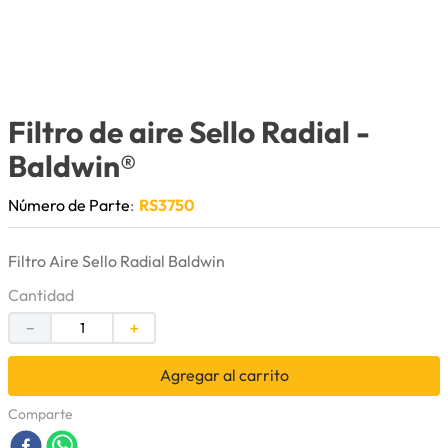
9
.
cuchillas
10
.
anticongelante
Filtro de aire Sello Radial
-
Baldwin®
Número de Parte
:
RS3750
Filtro Aire Sello Radial Baldwin
Cantidad
－
＋
Agregar al carrito
Comparte