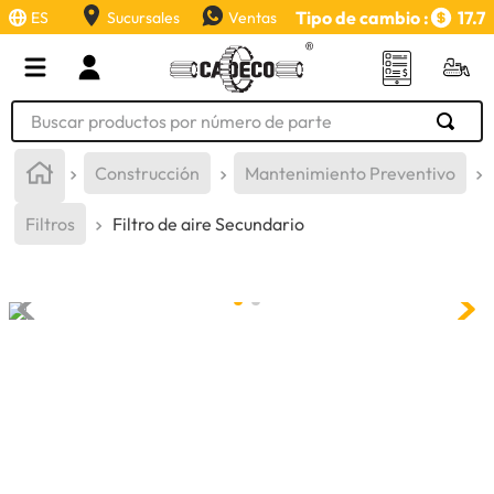
Tipo de cambio :
17.7
ES
Sucursales
Ventas
Buscar productos por número de parte
TÉRMINOS MÁS BUSCADOS
Construcción
Mantenimiento Preventivo
1
.
retroexcavadora
Filtros
Filtro de aire Secundario
2
.
aceite
3
.
llanta
4
.
bomba hidraulica
5
.
cucharon
6
.
herramienta
7
.
rin
8
.
cuchillas