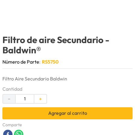
9
.
puntas
10
.
pintura
Filtro de aire Secundario
-
Baldwin®
Número de Parte
:
RS5750
Filtro Aire Secundario Baldwin
Cantidad
－
＋
Agregar al carrito
Comparte