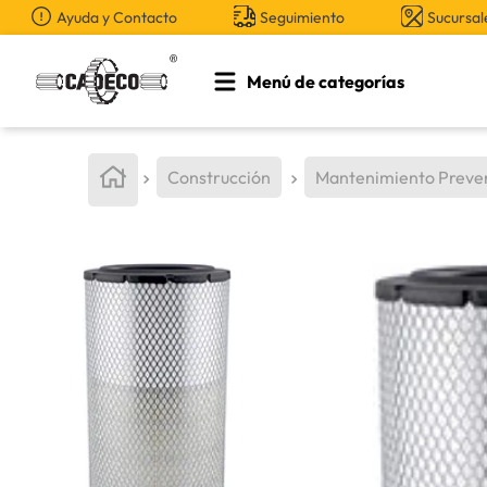
Ayuda y Contacto
Seguimiento
Sucursal
Menú de categorías
TÉRMINOS MÁS BUSCADOS
1
.
retroexcavadora
Construcción
Mantenimiento Preve
2
.
aceite
3
.
llanta
4
.
bomba hidraulica
5
.
cucharon
6
.
puntas
7
.
pintura
8
.
herramienta
9
.
cuchillas