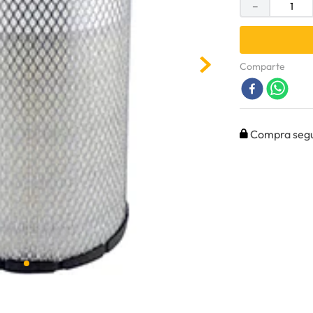
－
Comparte
Compra seg