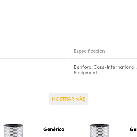
Especificación
Benford, Case-International
Equipment
8 5/32"
MOSTRAR MÁS
J.C. Bamford 32/912901
16 9/16"
Genérico
Ge