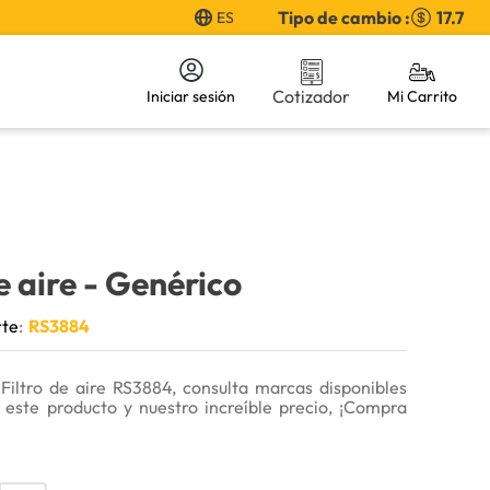
Tipo de cambio :
17.7
ES
Cotizador
Iniciar sesión
e aire
- Genérico
rte
:
RS3884
Filtro de aire RS3884, consulta marcas disponibles
 este producto y nuestro increíble precio, ¡Compra