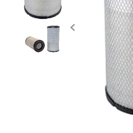
10
.
anticongelante