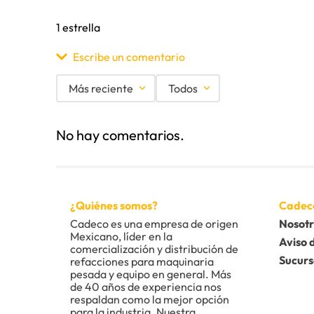
1 estrella
Escribe un comentario
Más reciente
Todos
Agregar comentario
No hay comentarios.
Título
Califica el producto de 1 a 5 estrellas
¿Quiénes somos?
Cadec
★
★
★
★
★
Cadeco es una empresa de origen 
Nosotr
Mexicano, líder en la 
Tu nombre
Aviso 
comercialización y distribución de 
Sucurs
refacciones para maquinaria 
pesada y equipo en general. Más 
de 40 años de experiencia nos 
Dirección de email
respaldan como la mejor opción 
para la industria. Nuestra 