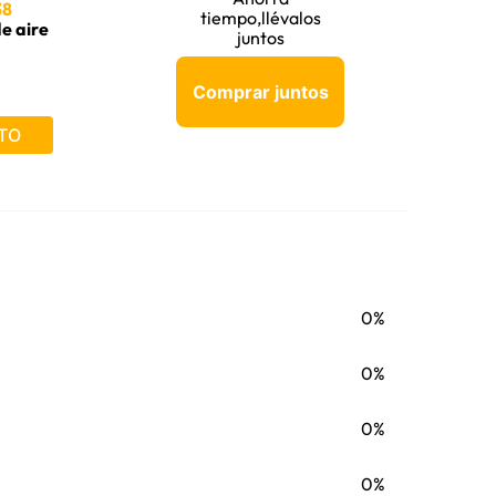
38
tiempo,llévalos
de aire
juntos
Comprar juntos
TO
0%
0%
0%
0%