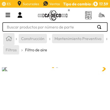
Tipo de cambio :
17.59
ES
Sucursales
Ventas
Buscar productos por número de parte
TÉRMINOS MÁS BUSCADOS
Construcción
Mantenimiento Preventivo
1
.
retroexcavadora
Filtros
Filtro de aire
2
.
aceite
3
.
llanta
4
.
bomba hidraulica
5
.
cucharon
6
.
puntas
7
.
pintura
8
.
herramienta