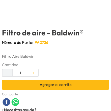
9
.
anticongelante
10
.
rin
Filtro de aire
- Baldwin®
Número de Parte
:
PA2726
Filtro Aire Baldwin
Cantidad
－
＋
Agregar al carrito
Comparte
¿Necesitas ayuda?