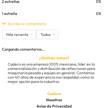
2 estrellas
0%
1 estrella
0%
Escribe un comentario
Más reciente
Todos
Agregar comentario
Cargando comentarios…
Título
¿Quiénes somos?
Cadeco es una empresa 100% mexicana, líder en la 
comercialización y distribución de refacciones para 
Califica el producto de 1 a 5 estrellas
maquinaria pesada y equipo en general. Contamos 
con 40 años de experiencia nos respaldan como la 
★
★
★
★
★
mejor opción para la industria.
Tu nombre
Cadeco
Nosotros
Aviso de Privacidad
Dirección de email