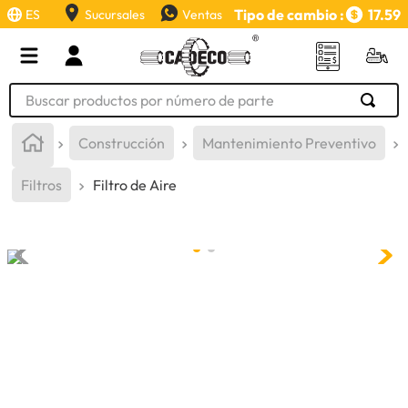
Tipo de cambio :
17.59
ES
Sucursales
Ventas
Buscar productos por número de parte
TÉRMINOS MÁS BUSCADOS
Construcción
Mantenimiento Preventivo
1
.
retroexcavadora
Filtros
Filtro de Aire
2
.
aceite
3
.
llanta
4
.
bomba hidraulica
5
.
cucharon
6
.
puntas
7
.
pintura
8
.
anticongelante