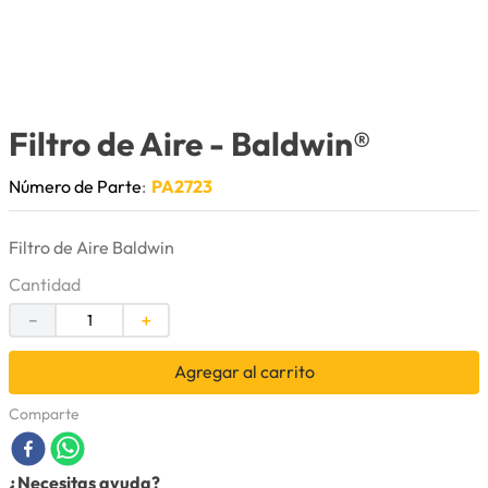
9
.
herramienta
10
.
bomba
Filtro de Aire
- Baldwin®
Número de Parte
:
PA2723
Filtro de Aire Baldwin
Cantidad
－
＋
Agregar al carrito
Comparte
¿Necesitas ayuda?