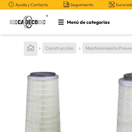
Ayuda y Contacto
Seguimiento
Sucursal
Menú de categorías
TÉRMINOS MÁS BUSCADOS
1
.
retroexcavadora
Construcción
Mantenimiento Preve
2
.
aceite
3
.
llanta
4
.
bomba hidraulica
5
.
cucharon
6
.
puntas
7
.
pintura
8
.
herramienta
9
.
cuchillas