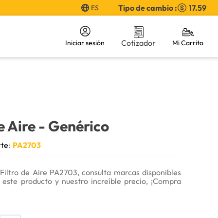
Tipo de cambio :
17.59
ES
Cotizador
Iniciar sesión
e Aire
- Genérico
rte
:
PA2703
Filtro de Aire PA2703, consulta marcas disponibles
 este producto y nuestro increíble precio, ¡Compra