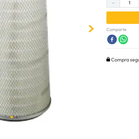
－
Comparte
Compra seg