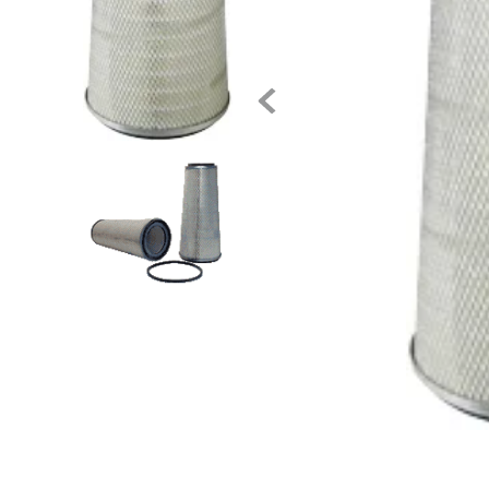
10
.
anticongelante