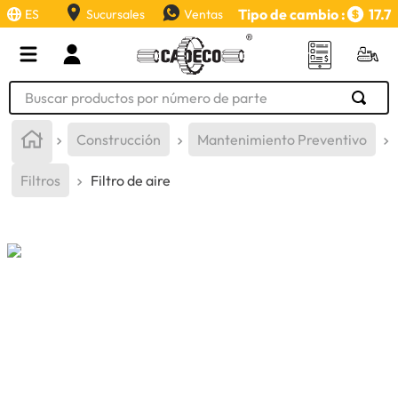
Tipo de cambio :
17.7
ES
Sucursales
Ventas
Buscar productos por número de parte
TÉRMINOS MÁS BUSCADOS
Construcción
Mantenimiento Preventivo
1
.
retroexcavadora
Filtros
Filtro de aire
2
.
aceite
3
.
llanta
4
.
bomba hidraulica
5
.
cucharon
6
.
puntas
7
.
pintura
8
.
herramienta