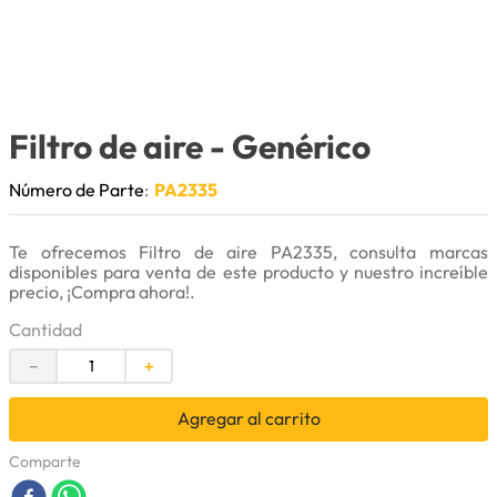
9
.
cuchillas
10
.
anticongelante
Filtro de aire
- Genérico
Número de Parte
:
PA2335
Te ofrecemos Filtro de aire PA2335, consulta marcas
disponibles para venta de este producto y nuestro increíble
precio, ¡Compra ahora!.
Cantidad
－
＋
Agregar al carrito
Comparte