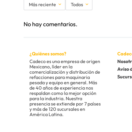
Más reciente
Todos
Agregar comentario
No hay comentarios.
Título
Califica el producto de 1 a 5 estrellas
¿Quiénes somos?
Cadec
★
★
★
★
★
Cadeco es una empresa de origen 
Nosotr
Mexicano, líder en la 
Tu nombre
Aviso 
comercialización y distribución de 
Sucurs
refacciones para maquinaria 
pesada y equipo en general. Más 
de 40 años de experiencia nos 
Dirección de email
respaldan como la mejor opción 
para la industria. Nuestra 
presencia se extiende por 7 países 
y más de 120 sucursales en 
América Latina.
Escribe un comentario