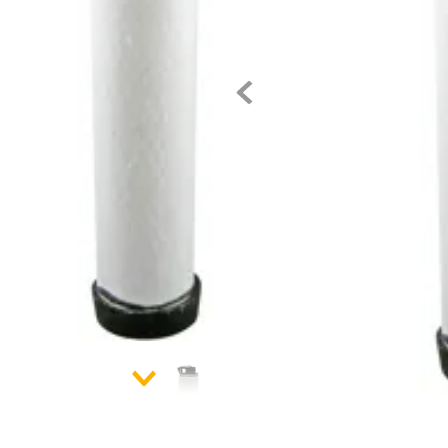
10
.
rin