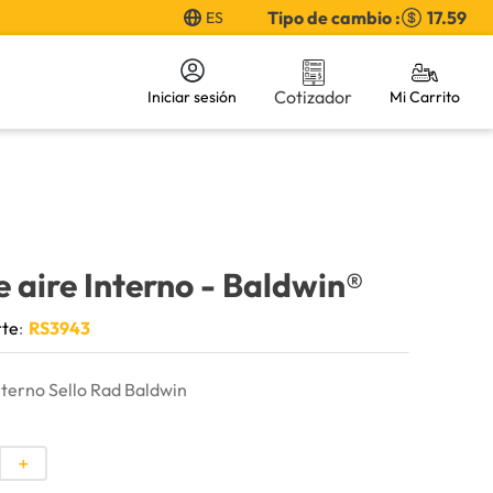
Tipo de cambio :
17.59
ES
Cotizador
Iniciar sesión
e aire Interno
- Baldwin®
rte
:
RS3943
Interno Sello Rad Baldwin
＋