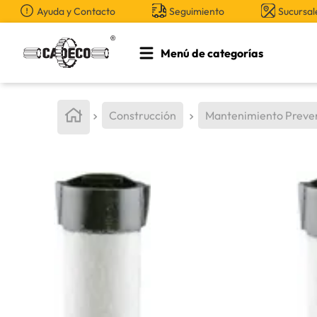
Ayuda y Contacto
Seguimiento
Sucursal
Menú de categorías
TÉRMINOS MÁS BUSCADOS
1
.
retroexcavadora
Construcción
Mantenimiento Preve
2
.
aceite
3
.
llanta
4
.
bomba hidraulica
5
.
cucharon
6
.
puntas
7
.
pintura
8
.
herramienta
9
.
anticongelante